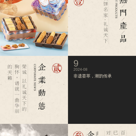
9
9
2024-07
2024-08
2024荣诚中秋新礼食图鉴_月
非遗荟萃，潮韵传承
圆情满寄相思