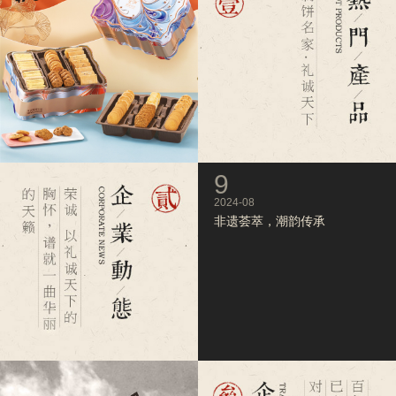
9
9
2024-07
2024-08
2024荣诚中秋新礼食图鉴_月
非遗荟萃，潮韵传承
圆情满寄相思